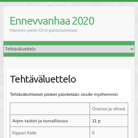
Skip
to
Ennevvanhaa 2020
content
Hämeen piiriin OrVi-partiotaitokisat
Tehtäväluettelo
Tehtäväkohtaiset pisteet päivitetään sivulle myöhemmin
Oranssi ja vihreä
Arjen taidot ja turvallisuus
11 p
Kippari Kalle
6