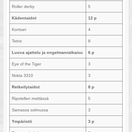
Roller derby
5
Kädentaidot
12 p
Kortsari
4
Tetris
8
Luova ajattelu ja ongelmanratkaisu
6 p
Eye of the Tiger
3
Nokia 3310
3
Retkeilytaidot
8 p
Ripotellen mettässä
5
Samassa solmussa
3
Ympäristö
3 p