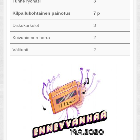
Tunne ryönäsi
3
Kilpailukohtainen painotus
7 p
Diskokarkelot
3
Koivuniemen herra
2
Välitunti
2